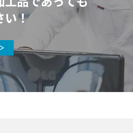
加工品であっても
さい！
＞